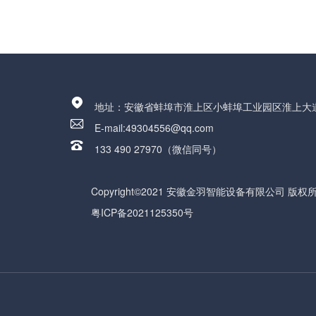

地址：安徽省蚌埠市淮上区小蚌埠工业园区淮上大道5

E-mail:49304556@qq.com

133 490 27970（微信同号）
Copyright©2021 安徽金羽智能设备有限公司 版权
粤ICP备2021125350号