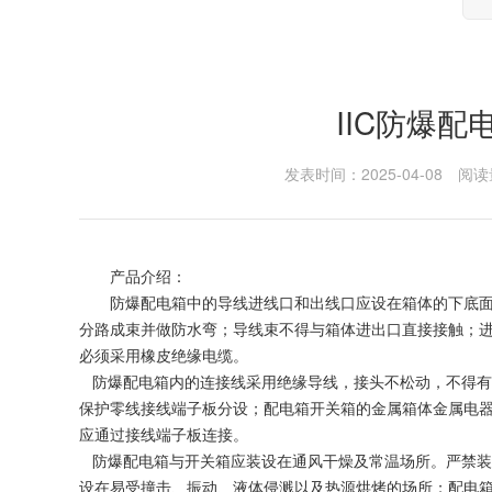
IIC防爆
发表时间：2025-04-08
阅读
产品介绍：
防爆配电箱中的导线进线口和出线口应设在箱体的下底
分路成束并做防水弯；导线束不得与箱体进出口直接接触；
必须采用橡皮绝缘电缆。
防爆配电箱内的连接线采用绝缘导线，接头不松动，不得有
保护零线接线端子板分设；配电箱开关箱的金属箱体金属电
应通过接线端子板连接。
防爆配电箱与开关箱应装设在通风干燥及常温场所。严禁装
设在易受撞击
、
振动
、
液体侵溅以及热源烘烤的场所；配电