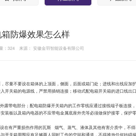
配电箱防爆效果怎么样
量：324
来源： 安徽金羽智能设备有限公司
面，尽量不要设在箱体的上顶面，侧面，后面或箱门处；进线和出线应加
进入开关箱的电源线，严禁用插销连接；移动式配电箱开关箱的进口线出
外露带电部分；配电箱防爆开关箱内的工作零线应通过接线端子板连接，
器安装板以及箱内电器的不应带电金属底座外壳等必须做保护接零，保护
设在有严重损伤作用的瓦斯
烟气
、
蒸气
、
液体及其他有害介质中，不得
箱与开关箱周围应有足够两人同时工作的空间和通道，不得堆放任何妨碍