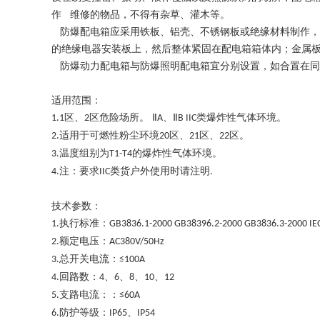
作
维修的物品，不得有杂草
、
灌木等。
防爆配电箱应采用铁板
、
铝壳
、
不锈钢板或绝缘材料制作，
的绝缘电器安装板上，然后整体紧固在配电箱箱体内；金属
防爆动力配电箱与防爆照明配电箱宜分别设置，如合置在同
适用范围：
区、
区危险场所。 Ⅱ
、Ⅱ
类爆炸性气体环境。
1.1
2
A
B IIC
适用于可燃性粉尘环境
区、
区、
区。
2.
20
21
22
温度组别为
的爆炸性气体环境。
3.
T1-T4
注：要求
类货户外使用时请注明
4.
IIC
.
技术参数：
执行标准：
1.
GB3836.1-2000 GB38396.2-2000 GB3836.3-2000 IE
额定电压：
2.
AC380V/50Hz
总开关电流：
3.
≤100A
回路数：
、
、
、
、
4.
4
6
8
10
12
支路电流：：
5.
≤60A
防护等级：
、
6.
IP65
IP54