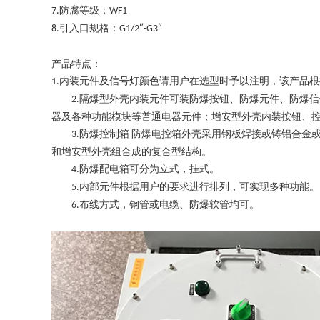
防腐等级：
7.
WF1
引入口规格：
8.
G1/2″-G3″
产品特点：
内装元件及信号灯颜色请用户在选型时予以注明，该产品根
1.
隔爆型外壳内装元件可装防爆按钮、防爆元件、防爆信
2.
器及各种功能模块等普通电器元件；增安型外壳内装按钮、
防爆控制箱
防爆电控箱
外壳采用钢板焊接或铸铝合金
3.
和增安型外壳组合成的复合型结构。
防爆配电箱可分为立式，挂式。
4.
内部元件根据用户的要求进行排列，可实现多种功能。
5.
布线方式，钢管或电缆、防爆软管均可。
6.